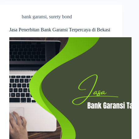
bank garansi
,
surety bond
Jasa Penerbitan Bank Garansi Terpercaya di Bekasi