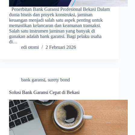
Penerbitan Bank Garansi Profesional Bekasi Dalam
dunia bisnis dan proyek konstruksi, jaminan
keuangan menjadi salah satu aspek penting untuk
memastikan kelancaran dan keamanan transaksi.
Salah satu instrumen jaminan yang banyak di
gunakan adalah bank garansi. Bagi pelaku usaha
di…
edi otomi
2 Februari 2026
bank garansi
,
surety bond
Solusi Bank Garansi Cepat di Bekasi