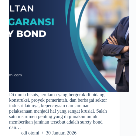
Di dunia bisnis, terutama yang bergerak di bidang
konstruksi, proyek pemerintah, dan berbagai sektor
industri lainnya, kepercayaan dan jaminan
pelaksanaan menjadi hal yang sangat krusial. Salah
satu instrumen penting yang di gunakan untuk
memberikan jaminan tersebut adalah surety bond
dan…
edi otomi
30 Januari 2026