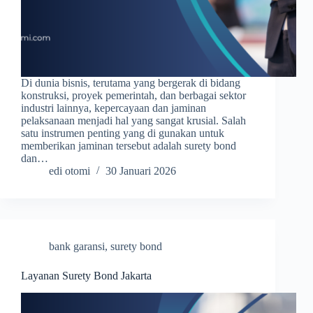
Di dunia bisnis, terutama yang bergerak di bidang
konstruksi, proyek pemerintah, dan berbagai sektor
industri lainnya, kepercayaan dan jaminan
pelaksanaan menjadi hal yang sangat krusial. Salah
satu instrumen penting yang di gunakan untuk
memberikan jaminan tersebut adalah surety bond
dan…
edi otomi
30 Januari 2026
bank garansi
,
surety bond
Layanan Surety Bond Jakarta