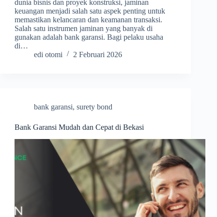
dunia bisnis dan proyek konstruksi, jaminan
keuangan menjadi salah satu aspek penting untuk
memastikan kelancaran dan keamanan transaksi.
Salah satu instrumen jaminan yang banyak di
gunakan adalah bank garansi. Bagi pelaku usaha
di…
edi otomi
2 Februari 2026
bank garansi
,
surety bond
Bank Garansi Mudah dan Cepat di Bekasi