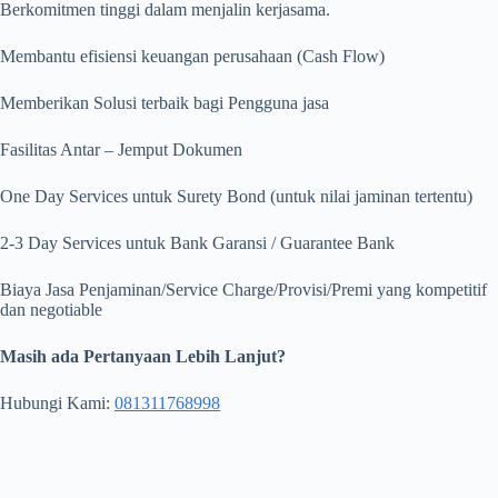
Berkomitmen tinggi dalam menjalin kerjasama.
Membantu efisiensi keuangan perusahaan (Cash Flow)
Memberikan Solusi terbaik bagi Pengguna jasa
Fasilitas Antar – Jemput Dokumen
One Day Services untuk Surety Bond (untuk nilai jaminan tertentu)
2-3 Day Services untuk Bank Garansi / Guarantee Bank
Biaya Jasa Penjaminan/Service Charge/Provisi/Premi yang kompetitif
dan negotiable
Masih ada Pertanyaan Lebih Lanjut?
Hubungi Kami:
081311768998