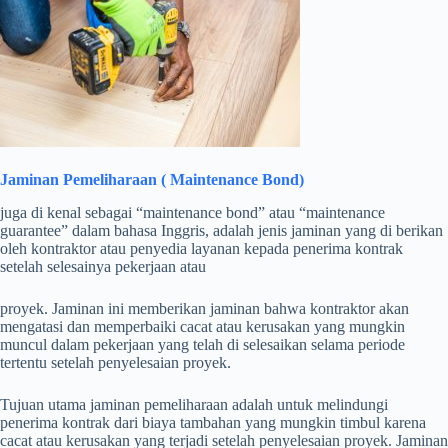
Jaminan Pemeliharaan ( Maintenance Bond)
juga di kenal sebagai “maintenance bond” atau “maintenance
guarantee” dalam bahasa Inggris, adalah jenis jaminan yang di berikan
oleh kontraktor atau penyedia layanan kepada penerima kontrak
setelah selesainya pekerjaan atau
proyek. Jaminan ini memberikan jaminan bahwa kontraktor akan
mengatasi dan memperbaiki cacat atau kerusakan yang mungkin
muncul dalam pekerjaan yang telah di selesaikan selama periode
tertentu setelah penyelesaian proyek.
Tujuan utama jaminan pemeliharaan adalah untuk melindungi
penerima kontrak dari biaya tambahan yang mungkin timbul karena
cacat atau kerusakan yang terjadi setelah penyelesaian proyek. Jaminan