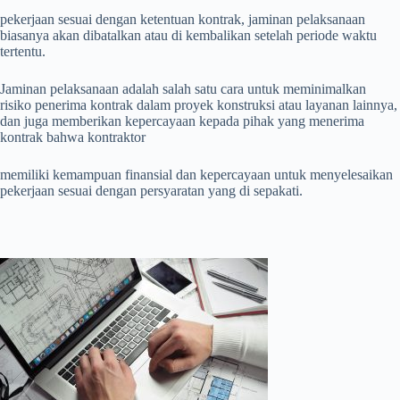
pekerjaan sesuai dengan ketentuan kontrak, jaminan pelaksanaan
biasanya akan dibatalkan atau di kembalikan setelah periode waktu
tertentu.
Jaminan pelaksanaan adalah salah satu cara untuk meminimalkan
risiko penerima kontrak dalam proyek konstruksi atau layanan lainnya,
dan juga memberikan kepercayaan kepada pihak yang menerima
kontrak bahwa kontraktor
memiliki kemampuan finansial dan kepercayaan untuk menyelesaikan
pekerjaan sesuai dengan persyaratan yang di sepakati.