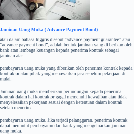
Jaminan Uang Muka ( Advance Payment Bond)
atau dalam bahasa Inggris disebut “advance payment guarantee” atau
“advance payment bond”, adalah bentuk jaminan yang di berikan oleh
bank atau lembaga keuangan kepada penerima kontrak sebagai
jaminan atas
pembayaran uang muka yang diberikan oleh penerima kontrak kepada
kontraktor atau pihak yang menawarkan jasa sebelum pekerjaan di
mulai.
Jaminan uang muka memberikan perlindungan kepada penerima
kontrak dalam hal kontraktor gagal memenuhi kewajiban atau tidak
menyelesaikan pekerjaan sesuai dengan ketentuan dalam kontrak
setelah menerima
pembayaran uang muka. Jika terjadi pelanggaran, penerima kontrak
dapat menuntut pembayaran dari bank yang mengeluarkan jaminan
uang muka.