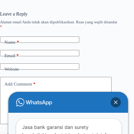
Leave a Reply
Alamat email Anda tidak akan dipublikasikan.
Ruas yang wajib ditandai
*
Name
*
Email
*
Website
Add Comment
*
Jasa bank garansi dan surety