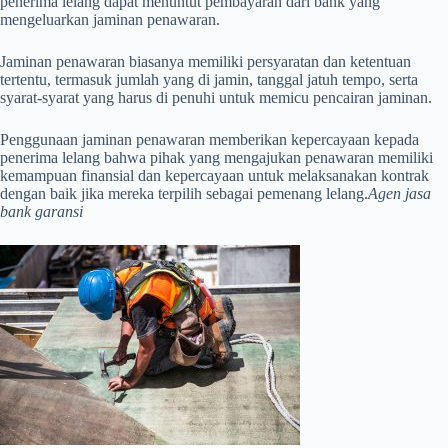
penerima lelang dapat menuntut pembayaran dari bank yang
mengeluarkan jaminan penawaran.
Jaminan penawaran biasanya memiliki persyaratan dan ketentuan
tertentu, termasuk jumlah yang di jamin, tanggal jatuh tempo, serta
syarat-syarat yang harus di penuhi untuk memicu pencairan jaminan.
Penggunaan jaminan penawaran memberikan kepercayaan kepada
penerima lelang bahwa pihak yang mengajukan penawaran memiliki
kemampuan finansial dan kepercayaan untuk melaksanakan kontrak
dengan baik jika mereka terpilih sebagai pemenang lelang.
Agen jasa
bank garansi