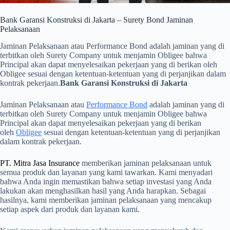
Bank Garansi Konstruksi di Jakarta – Surety Bond Jaminan
Pelaksanaan
Jaminan Pelaksanaan atau Performance Bond adalah jaminan yang di
terbitkan oleh Surety Company untuk menjamin Obligee bahwa
Principal akan dapat menyelesaikan pekerjaan yang di berikan oleh
Obligee sesuai dengan ketentuan-ketentuan yang di perjanjikan dalam
kontrak pekerjaan.
Bank Garansi Konstruksi di Jakarta
Jaminan Pelaksanaan atau
Performance Bond
adalah jaminan yang di
terbitkan oleh Surety Company untuk menjamin Obligee bahwa
Principal akan dapat menyelesaikan pekerjaan yang di berikan
oleh
Obligee
sesuai dengan ketentuan-ketentuan yang di perjanjikan
dalam kontrak pekerjaan.
PT. Mitra Jasa Insurance
memberikan jaminan pelaksanaan untuk
semua produk dan layanan yang kami tawarkan. Kami menyadari
bahwa Anda ingin memastikan bahwa setiap investasi yang Anda
lakukan akan menghasilkan hasil yang Anda harapkan. Sebagai
hasilnya, kami memberikan jaminan pelaksanaan yang mencakup
setiap aspek dari produk dan layanan kami.