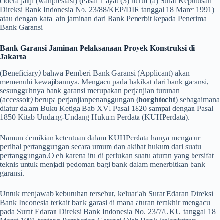
cidera janji (wanprestasi) (Pasal 1 ayat (3) huruf (a) Surat Keputusan
Direksi Bank Indonesia No. 23/88/KEP/DIR tanggal 18 Maret 1991)
atau dengan kata lain jaminan dari Bank Penerbit kepada Penerima
Bank Garansi
Bank Garansi Jaminan Pelaksanaan Proyek Konstruksi di
Jakarta
(Beneficiary
)
bahwa Pemberi Bank Garansi (Applicant) akan
memenuhi kewajibannya. Mengacu pada hakikat dari bank garansi,
sesungguhnya bank garansi merupakan perjanjian turunan
(accessoir
)
berupa perjanjianpenanggungan (
borghtocht
) sebagaimana
diatur dalam Buku Ketiga Bab XVI Pasal 1820 sampai dengan Pasal
1850 Kitab Undang-Undang Hukum Perdata (KUHPerdata).
Namun demikian ketentuan dalam KUHPerdata hanya mengatur
perihal pertanggungan secara umum dan akibat hukum dari suatu
pertanggungan.Oleh karena itu di perlukan suatu aturan yang bersifat
teknis untuk menjadi pedoman bagi bank dalam menerbitkan bank
garansi.
Untuk menjawab kebutuhan tersebut, keluarlah Surat Edaran Direksi
Bank Indonesia terkait bank garasi di mana aturan terakhir mengacu
pada Surat Edaran Direksi Bank Indonesia No. 23/7/UKU tanggal 18