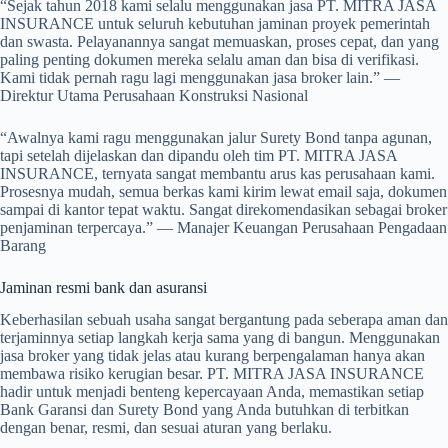
“Sejak tahun 2018 kami selalu menggunakan jasa PT. MITRA JASA
INSURANCE untuk seluruh kebutuhan jaminan proyek pemerintah
dan swasta. Pelayanannya sangat memuaskan, proses cepat, dan yang
paling penting dokumen mereka selalu aman dan bisa di verifikasi.
Kami tidak pernah ragu lagi menggunakan jasa broker lain.” —
Direktur Utama Perusahaan Konstruksi Nasional
“Awalnya kami ragu menggunakan jalur Surety Bond tanpa agunan,
tapi setelah dijelaskan dan dipandu oleh tim PT. MITRA JASA
INSURANCE, ternyata sangat membantu arus kas perusahaan kami.
Prosesnya mudah, semua berkas kami kirim lewat email saja, dokumen
sampai di kantor tepat waktu. Sangat direkomendasikan sebagai broker
penjaminan terpercaya.” — Manajer Keuangan Perusahaan Pengadaan
Barang
Jaminan resmi bank dan asuransi
Keberhasilan sebuah usaha sangat bergantung pada seberapa aman dan
terjaminnya setiap langkah kerja sama yang di bangun. Menggunakan
jasa broker yang tidak jelas atau kurang berpengalaman hanya akan
membawa risiko kerugian besar. PT. MITRA JASA INSURANCE
hadir untuk menjadi benteng kepercayaan Anda, memastikan setiap
Bank Garansi dan Surety Bond yang Anda butuhkan di terbitkan
dengan benar, resmi, dan sesuai aturan yang berlaku.