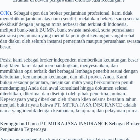
OJK
). Sebagai agen dan broker penjaminan profesional, kami tidak
menerbitkan jaminan atas nama sendiri, melainkan bekerja sama secara
eksklusif dengan jaringan mitra terbesar dan terkuat di Indonesia,
meliputi bank-bank BUMN, bank swasta nasional, serta perusahaan
asuransi penjaminan yang memiliki peringkat keuangan sangat sehat
dan diakui oleh seluruh instansi pemerintah maupun perusahaan swasta
besar.
Posisi kami sebagai broker independen memberikan keuntungan besar
bagi klien: kami dapat membandingkan, menyesuaikan, dan
memilihkan opsi terbaik dari berbagai lembaga penerbit sesuai dengan
kebutuhan, kemampuan keuangan, dan nilai proyek Anda. Kami
bukan sekadar perantara, melainkan mitra yang berkomitmen penuh
mendampingi Anda dari awal konsultasi hingga dokumen selesai
diterbitkan, diterima, dan disetujui oleh pihak penerima jaminan.
Kepercayaan yang diberikan oleh ribuan klien selama bertahun-tahun
menjadi bukti nyata bahwa PT. MITRA JASA INSURANCE adalah
nama yang identik dengan keamanan, kejujuran, dan pelayanan prima.
Keunggulan Utama PT. MITRA JASA INSURANCE Sebagai Broker
Penjaminan Terpercaya
Apa yang membedakan kami dari penyedia jasa lain yang banyak