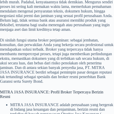
lebih murah. Padahal, kenyataannya tidak demikian. Mengurus sendiri
proses ini sering kali memakan waktu lama, memerlukan pemahaman
mendalam mengenai persyaratan teknis, dokumen hukum, hingga
negosiasi nilai premi dan jaminan yang sesuai profil perusahaan Anda.
Belum lagi, tidak semua bank atau asuransi memiliki produk yang
fleksibel, terutama bagi usaha menengah atau perusahaan yang ingin
menjaga aset dan limit kreditnya tetap aman.
Di sinilah fungsi utama broker penjaminan: sebagai jembatan,
konsultan, dan perwakilan Anda yang bekerja secara profesional untuk
mendapatkan solusi terbaik. Broker yang terpercaya tidak hanya
membantu mempercepat proses, tetapi juga memberikan perlindungan
ekstra, memastikan dokumen yang di terbitkan sah secara hukum, di
akui secara luas, dan bebas dari risiko penolakan oleh penerima
jaminan. Dan di antara sekian banyak penyedia jasa, PT. MITRA
JASA INSURANCE berdiri sebagai pemimpin pasar dengan reputasi
tak tertandingi sebagai spesialis dan broker resmi penerbitan Bank
Garansi serta Surety Bond.
MITRA JASA INSURANCE: Profil Broker Terpercaya Berizin
Resmi
MITRA JASA INSURANCE adalah perusahaan yang bergerak
di bidang jasa keuangan dan penjaminan, berizin resmi dan
terdaftar di bawah pengawasan Otoritas Jasa Keuangan (