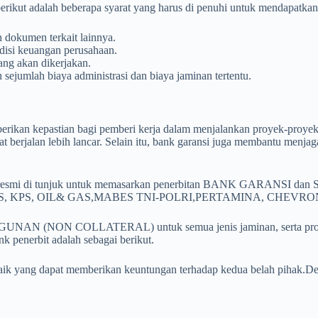
berikut adalah beberapa syarat yang harus di penuhi untuk mendapatkan 
n dokumen terkait lainnya.
disi keuangan perusahaan.
yang akan dikerjakan.
ejumlah biaya administrasi dan biaya jaminan tertentu.
ikan kepastian bagi pemberi kerja dalam menjalankan proyek-proyek 
 berjalan lebih lancar. Selain itu, bank garansi juga membantu menjaga
elah resmi di tunjuk untuk memasarkan penerbitan BANK GARANSI 
BUMD, BUMS, KPS, OIL& GAS,MABES TNI-POLRI,PERTAMINA, CH
GUNAN (NON COLLATERAL) untuk semua jenis jaminan, serta proses 
k penerbit adalah sebagai berikut.
aik yang dapat memberikan keuntungan terhadap kedua belah pihak.Dem