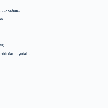
titik optimal
an
tu)
titif dan negotiable