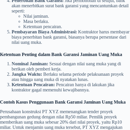
Penerbitan Bank Garansi:
Jika permohonan di setujui, bank
akan menerbitkan surat bank garansi yang mencantumkan detail
seperti:
Nilai jaminan.
Masa berlaku.
Ketentuan pencairan.
Pembayaran Biaya Administrasi:
Kontraktor harus membayar
biaya penerbitan bank garansi, biasanya berupa persentase dari
nilai uang muka.
Ketentuan Penting dalam Bank Garansi Jaminan Uang Muka
Nominal Jaminan:
Sesuai dengan nilai uang muka yang di
berikan oleh pemberi kerja.
Jangka Waktu:
Berlaku selama periode pelaksanaan proyek
atau hingga uang muka di nyatakan lunas.
Ketentuan Pencairan:
Pencairan hanya di lakukan jika
kontraktor gagal memenuhi kewajibannya.
Contoh Kasus Penggunaan Bank Garansi Jaminan Uang Muka
Perusahaan konstruksi PT XYZ memenangkan tender proyek
pembangunan gedung dengan nilai Rp50 miliar. Pemilik proyek
memberikan uang muka sebesar 20% dari nilai proyek, yaitu Rp10
miliar. Untuk menjamin uang muka tersebut, PT XYZ mengajukan