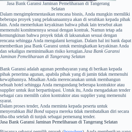
Jasa Bank Garansi Jaminan Pemeliharaan di Tangerang
Selatan
Dalam mengimplementasikan rencana bisnis, Anda mungkin memiliki
beberapa proyek yang pelaksanaannya akan di serahkan kepada pihak
lain. Anda memerlukan keyakinan bahwa pihak lain tersebut akan
memenuhi komitmennya sesuai dengan kontrak. Namun tetap ada
kemungkinan bahwa proyek tidak di laksanakan sesuai dengan
rencana sehingga Anda mengalami kerugian. Dalam hal ini bank dapat
memberikan jasa Bank Garansi untuk meningkatkan keyakinan Anda
dan sekaligus meminimalkan risiko kerugian.
Jasa Bank Garansi
Jaminan Pemeliharaan di Tangerang Selatan
Bank Garansi adalah agunan pembayaran yang di berikan kepada
pihak penerima agunan, apabila pihak yang di jamin tidak memenuhi
kewajibannya. Misalkan Anda merencanakan untuk membangun
sebuah hotel sehingga Anda mengundang beberapa kontraktor atau
supplier untuk ikut berpartisipasi. Untuk itu, Anda mengadakan tender
sebagai cara memilih calon kontraktor atau supplier yang memenuhi
syarat.
Dalam proses tender, Anda meminta kepada peserta untuk
menyerahkan
Bid Bond
supaya mereka tidak membatalkan diri secara
tiba-tiba setelah di tunjuk sebagai pemenang tender.
Jasa Bank Garansi Jaminan Pemeliharaan di Tangerang Selatan
Biasanya sebagai pemilik proyek (
bouwheer
), Anda memberikan uang