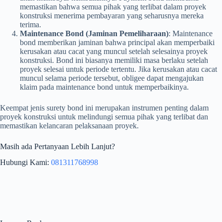
memastikan bahwa semua pihak yang terlibat dalam proyek
konstruksi menerima pembayaran yang seharusnya mereka
terima.
Maintenance Bond (Jaminan Pemeliharaan)
: Maintenance
bond memberikan jaminan bahwa principal akan memperbaiki
kerusakan atau cacat yang muncul setelah selesainya proyek
konstruksi. Bond ini biasanya memiliki masa berlaku setelah
proyek selesai untuk periode tertentu. Jika kerusakan atau cacat
muncul selama periode tersebut, obligee dapat mengajukan
klaim pada maintenance bond untuk memperbaikinya.
Keempat jenis surety bond ini merupakan instrumen penting dalam
proyek konstruksi untuk melindungi semua pihak yang terlibat dan
memastikan kelancaran pelaksanaan proyek.
Masih ada Pertanyaan Lebih Lanjut?
Hubungi Kami:
081311768998