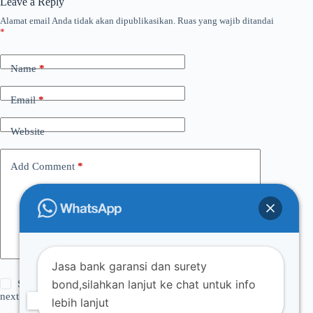
Leave a Reply
Alamat email Anda tidak akan dipublikasikan.
Ruas yang wajib ditandai
*
Name
*
Email
*
Website
Add Comment
*
Jasa bank garansi dan surety
bond,silahkan lanjut ke chat untuk info
Save my name, email and website in this browser for the
next time I comment.
lebih lanjut