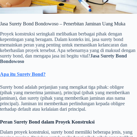
Jasa Surety Bond Bondowoso – Penerbitan Jaminan Uang Muka
Proyek konstruksi seringkali melibatkan berbagai pihak dengan
kepentingan yang beragam. Dalam konteks ini, jasa surety bond
memainkan peran yang penting untuk memastikan kelancaran dan
keberhasilan proyek tersebut. Apa sebenarnya yang di maksud dengan
surety bond, dan mengapa jasa ini begitu vital?
Jasa Surety Bond
Bondowoso
Apa itu Surety Bond?
Surety bond adalah perjanjian yang mengikat tiga pihak: obligee
(pihak yang menerima jaminan), principal (pihak yang memberikan
jaminan), dan surety (pihak yang memberikan jaminan atas nama
principal). Jaminan ini memberikan perlindungan kepada obligee
terhadap default atau kelalaian dari principal.
Peran Surety Bond dalam Proyek Konstruksi
Dalam proyek konstruksi, surety bond memiliki beberapa jenis, yang