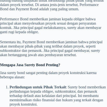
masing-masing ditujukan untuk melindungi pihak-pihak yang terlibat
dalam proyek tersebut. Di antara jenis-jenis tersebut, Performance
Bond dan Payment Bond adalah yang paling umum.
Performance Bond memberikan jaminan kepada obligee bahwa
principal akan menyelesaikan proyek sesuai dengan persyaratan
kontrak. Jika principal gagal melakukannya, surety akan membayar
ganti rugi kepada obligee.
Sementara itu, Payment Bond memberikan jaminan bahwa principal
akan membayar pihak-pihak yang terlibat dalam proyek, seperti
subkontraktor dan pemasok. Jika principal gagal membayar, surety
akan bertanggung jawab atas pembayaran tersebut.
Mengapa Jasa Surety Bond Penting?
Jasa surety bond sangat penting dalam proyek konstruksi karena
beberapa alasan:
Perlindungan untuk Pihak Terkait
: Surety bond memberikan
perlindungan kepada obligee, subkontraktor, dan pemasok
terhadap default atau kelalaian dari principal. Ini membantu
meminimalkan risiko finansial dan hukum yang terkait dengan
proyek konstruksi.