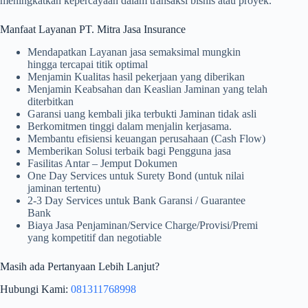
meningkatkan kepercayaan dalam transaksi bisnis atau proyek.
Manfaat Layanan PT. Mitra Jasa Insurance
Mendapatkan Layanan jasa semaksimal mungkin
hingga tercapai titik optimal
Menjamin Kualitas hasil pekerjaan yang diberikan
Menjamin Keabsahan dan Keaslian Jaminan yang telah
diterbitkan
Garansi uang kembali jika terbukti Jaminan tidak asli
Berkomitmen tinggi dalam menjalin kerjasama.
Membantu efisiensi keuangan perusahaan (Cash Flow)
Memberikan Solusi terbaik bagi Pengguna jasa
Fasilitas Antar – Jemput Dokumen
One Day Services untuk Surety Bond (untuk nilai
jaminan tertentu)
2-3 Day Services untuk Bank Garansi / Guarantee
Bank
Biaya Jasa Penjaminan/Service Charge/Provisi/Premi
yang kompetitif dan negotiable
Masih ada Pertanyaan Lebih Lanjut?
Hubungi Kami:
081311768998