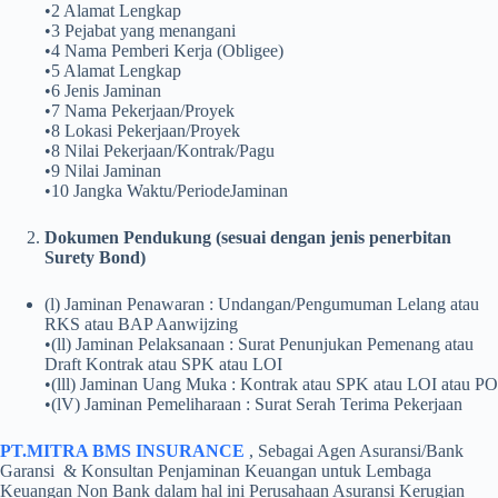
•2 Alamat Lengkap
•3 Pejabat yang menangani
•4 Nama Pemberi Kerja (Obligee)
•5 Alamat Lengkap
•6 Jenis Jaminan
•7 Nama Pekerjaan/Proyek
•8 Lokasi Pekerjaan/Proyek
•8 Nilai Pekerjaan/Kontrak/Pagu
•9 Nilai Jaminan
•10 Jangka Waktu/PeriodeJaminan
Dokumen Pendukung (sesuai dengan jenis penerbitan
Surety Bond)
(l) Jaminan Penawaran : Undangan/Pengumuman Lelang atau
RKS atau BAP Aanwijzing
•(ll) Jaminan Pelaksanaan : Surat Penunjukan Pemenang atau
Draft Kontrak atau SPK atau LOI
•(lll) Jaminan Uang Muka : Kontrak atau SPK atau LOI atau PO
•(lV) Jaminan Pemeliharaan : Surat Serah Terima Pekerjaan
PT.MITRA BMS INSURANCE
, Sebagai Agen Asuransi/Bank
Garansi & Konsultan Penjaminan Keuangan untuk Lembaga
Keuangan Non Bank dalam hal ini Perusahaan Asuransi Kerugian