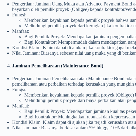
Pengertian: Jaminan Uang Muka atau Advance Payment Bond ada
bayarkan oleh pemilik proyek (Obligee) kepada kontraktor/vendo
Fungsi:
Memberikan keyakinan kepada pemilik proyek bahwa uang 
Melindungi pemilik proyek dari kerugian jika kontraktor 
Manfaat:
Bagi Pemilik Proyek: Mendapatkan jaminan pengembalian
Bagi Kontraktor: Mempermudah dalam mendapatkan uang
Kondisi Klaim: Klaim dapat di ajukan jika kontraktor gagal m
Nilai Jaminan: Biasanya sebesar nilai uang muka yang di berika
Jaminan Pemeliharaan (Maintenance Bond)
Pengertian: Jaminan Pemeliharaan atau Maintenance Bond adala
pemeliharaan atau perbaikan terhadap kerusakan yang mungkin ti
Fungsi:
Memberikan keyakinan kepada pemilik proyek (Obligee) b
Melindungi pemilik proyek dari biaya perbaikan atau pengga
Manfaat:
Bagi Pemilik Proyek: Mendapatkan jaminan kualitas peke
Bagi Kontraktor: Meningkatkan reputasi dan kepercayaan 
Kondisi Klaim: Klaim dapat di ajukan jika terjadi kerusakan at
Nilai Jaminan: Biasanya berkisar antara 5% hingga 10% dari nilai