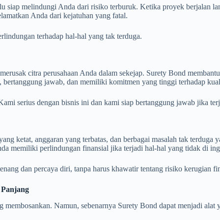
lalu siap melindungi Anda dari risiko terburuk. Ketika proyek berjala
amatkan Anda dari kejatuhan yang fatal.
rlindungan terhadap hal-hal yang tak terduga.
 dapat merusak citra perusahaan Anda dalam sekejap. Surety Bond mem
l, bertanggung jawab, dan memiliki komitmen yang tinggi terhadap kua
i serius dengan bisnis ini dan kami siap bertanggung jawab jika terj
 yang ketat, anggaran yang terbatas, dan berbagai masalah tak terdug
memiliki perlindungan finansial jika terjadi hal-hal yang tidak di in
ng dan percaya diri, tanpa harus khawatir tentang risiko kerugian fin
 Panjang
f yang membosankan. Namun, sebenarnya Surety Bond dapat menjadi al