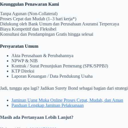
Keunggulan Penawaran Kami
Tanpa Agunan (Non-Collateral)
Proses Cepat dan Mudah (1–3 hari kerja*)
Didukung oleh Bank Umum dan Perusahaan Asuransi Terpercaya
Biaya Kompetitif dan Fleksibel
Konsultasi dan Pendampingan Gratis hingga selesai
Persyaratan Umum
Akta Perusahaan & Perubahannya
NPWP & NIB
Kontrak / Surat Penunjukan Pemenang (SPK/SPPBJ)
KTP Direksi
Laporan Keuangan / Data Pendukung Usaha
Jadi, tunggu apa lagi? Jadikan Surety Bond sebagai bagian dari strate
Jaminan Uang Muka Online Proses Cepat, Mudah, dan Aman
Panduan Lengkap Jaminan Pelaksanaan
Masih ada Pertanyaan Lebih Lanjut?