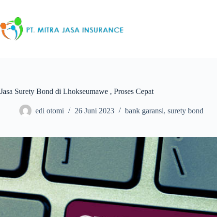
Skip
to
content
Jasa Surety Bond di Lhokseumawe , Proses Cepat
edi otomi
26 Juni 2023
bank garansi
,
surety bond