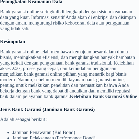
Peningkatan Keamanan Data
Bank garansi online seringkali di lengkapi dengan sistem keamanan
data yang kuat. Informasi sensitif Anda akan di enkripsi dan disimpan
dengan aman, mengurangi risiko kebocoran data atau penggunaan
yang tidak sah.
Kesimpulan
Bank garansi online telah membawa kemajuan besar dalam dunia
bisnis, meningkatkan efisiensi, dan menghilangkan banyak hambatan
yang terkait dengan penggunaan bank garansi tradisional. Kelebihan
akses 24/7, proses yang cepat, dan kemudahan penggunaan
menjadikan bank garansi online pilihan yang menarik bagi bisnis
modern. Namun, sebelum memilih layanan bank garansi online,
penting untuk melakukan penelitian dan memastikan bahwa Anda
bekerja dengan bank yang dapat di andalkan dan memiliki reputasi
baik dalam pelayanan bank garansi.
Kelebihan Bank Garansi Online
Jenis Bank Garansi (Jaminan Bank Garansi)
Adalah sebagai berikut :
Jaminan Penawaran (Bid Bond)
Jaminan Pelaksanaan (Performance Bond)