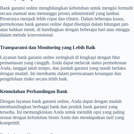
Bank garansi online menghilangkan kebutuhan untuk mengisi formulir
secara manual atau menunggu proses administratif yang lambat.
Prosesnya menjadi lebih cepat dan efisien. Dalam beberapa kasus,
permohonan bank garansi online dapat disetujui dalam hitungan jam
atau bahkan menit, di bandingkan dengan beberapa hari atau minggu
dalam metode konvensional.
Transparansi dan Monitoring yang Lebih Baik
Layanan bank garansi online seringkali di lengkapi dengan fitur
pemantauan yang canggih. Anda dapat melacak status permohonan
Anda, tanggal jatuh tempo, dan jumlah garansi yang masih berlaku
dengan mudah. Ini membantu dalam perencanaan keuangan dan
pengelolaan risiko secara lebih baik.
Kemudahan Perbandingan Bank
Dengan layanan bank garansi online, Anda dapat dengan mudah
membandingkan berbagai bank dan produk bank garansi yang
tersedia. Ini memungkinkan Anda untuk memilih opsi yang paling
sesuai dengan kebutuhan bisnis Anda dan mendapatkan tarif yang
kompetitif.