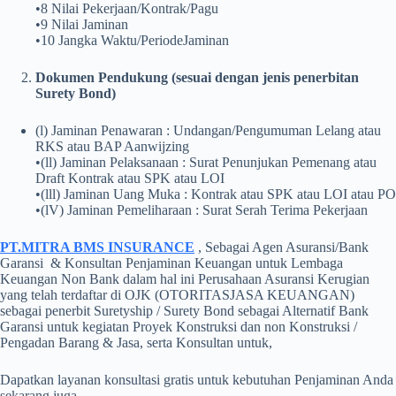
•8 Nilai Pekerjaan/Kontrak/Pagu
•9 Nilai Jaminan
•10 Jangka Waktu/PeriodeJaminan
Dokumen Pendukung (sesuai dengan jenis penerbitan
Surety Bond)
(l) Jaminan Penawaran : Undangan/Pengumuman Lelang atau
RKS atau BAP Aanwijzing
•(ll) Jaminan Pelaksanaan : Surat Penunjukan Pemenang atau
Draft Kontrak atau SPK atau LOI
•(lll) Jaminan Uang Muka : Kontrak atau SPK atau LOI atau PO
•(lV) Jaminan Pemeliharaan : Surat Serah Terima Pekerjaan
PT.MITRA BMS INSURANCE
, Sebagai Agen Asuransi/Bank
Garansi & Konsultan Penjaminan Keuangan untuk Lembaga
Keuangan Non Bank dalam hal ini Perusahaan Asuransi Kerugian
yang telah terdaftar di OJK (OTORITASJASA KEUANGAN)
sebagai penerbit Suretyship / Surety Bond sebagai Alternatif Bank
Garansi untuk kegiatan Proyek Konstruksi dan non Konstruksi /
Pengadan Barang & Jasa, serta Konsultan untuk,
Dapatkan layanan konsultasi gratis untuk kebutuhan Penjaminan Anda
sekarang juga..