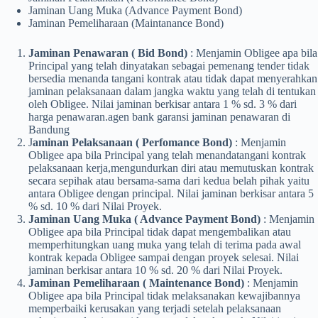
Jaminan Uang Muka (Advance Payment Bond)
Jaminan Pemeliharaan (Maintanance Bond)
Jaminan Penawaran ( Bid Bond)
: Menjamin Obligee apa bila
Principal yang telah dinyatakan sebagai pemenang tender tidak
bersedia menanda tangani kontrak atau tidak dapat menyerahkan
jaminan pelaksanaan dalam jangka waktu yang telah di tentukan
oleh Obligee. Nilai jaminan berkisar antara 1 % sd. 3 % dari
harga penawaran.agen bank garansi jaminan penawaran di
Bandung
J
aminan Pelaksanaan ( Perfomance Bond)
: Menjamin
Obligee apa bila Principal yang telah menandatangani kontrak
pelaksanaan kerja,mengundurkan diri atau memutuskan kontrak
secara sepihak atau bersama-sama dari kedua belah pihak yaitu
antara Obligee dengan principal. Nilai jaminan berkisar antara 5
% sd. 10 % dari Nilai Proyek.
Jaminan Uang Muka ( Advance Payment Bond)
: Menjamin
Obligee apa bila Principal tidak dapat mengembalikan atau
memperhitungkan uang muka yang telah di terima pada awal
kontrak kepada Obligee sampai dengan proyek selesai. Nilai
jaminan berkisar antara 10 % sd. 20 % dari Nilai Proyek.
Jaminan Pemeliharaan ( Maintenance Bond)
: Menjamin
Obligee apa bila Principal tidak melaksanakan kewajibannya
memperbaiki kerusakan yang terjadi setelah pelaksanaan