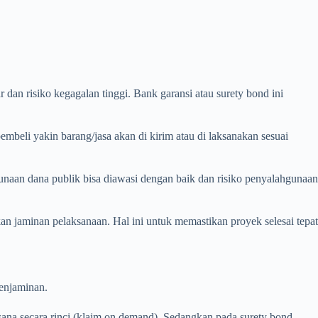
dan risiko kegagalan tinggi. Bank garansi atau surety bond ini
eli yakin barang/jasa akan di kirim atau di laksanakan sesuai
naan dana publik bisa diawasi dengan baik dan risiko penyalahgunaan
kan jaminan pelaksanaan. Hal ini untuk memastikan proyek selesai tepat
penjaminan.
ana secara rinci (klaim on demand). Sedangkan pada surety bond,