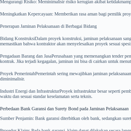
Mengurangi Risiko: Meminimalisir risiko kerugian akibat ketidakma
Meningkatkan Kepercayaan: Memberikan rasa aman bagi pemilik proye
Penerapan Jaminan Pelaksanaan di Berbagai Bidang
Bidang KonstruksiDalam proyek konstruksi, jaminan pelaksanaan sangat 
memastikan bahwa kontraktor akan menyelesaikan proyek sesuai spesifik
Pengadaan Barang dan JasaPerusahaan yang memenangkan tender pengad
kontrak. Jika terjadi kegagalan, jaminan ini bisa di cairkan untuk menu
Proyek PemerintahPemerintah sering mewajibkan jaminan pelaksanaan 
diminimalisir.
Industri Energi dan InfrastrukturProyek infrastruktur besar seperti pe
waktu dan sesuai standar keselamatan serta teknis.
Perbedaan Bank Garansi dan Surety Bond pada Jaminan Pelaksanaan
Sumber Penjamin: Bank garansi diterbitkan oleh bank, sedangkan sure
Prosedur Klaim: Pada bank garansi, klaim dapat dilakukan secara lan