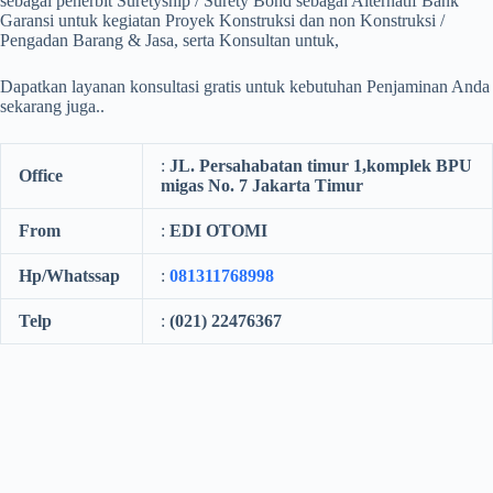
sebagai penerbit Suretyship / Surety Bond sebagai Alternatif Bank
Garansi untuk kegiatan Proyek Konstruksi dan non Konstruksi /
Pengadan Barang & Jasa, serta Konsultan untuk,
Dapatkan layanan konsultasi gratis untuk kebutuhan Penjaminan Anda
sekarang juga..
:
JL. Persahabatan timur 1,komplek BPU
Office
migas No. 7 Jakarta Timur
From
:
EDI OTOMI
Hp/Whatssap
:
081311768998
Telp
:
(021) 22476367