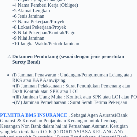
•4 Nama Pemberi Kerja (Obligee)
•5 Alamat Lengkap
•6 Jenis Jaminan
•7 Nama Pekerjaan/Proyek
•8 Lokasi Pekerjaan/Proyek
•8 Nilai Pekerjaan/Kontrak/Pagu
•9 Nilai Jaminan
•10 Jangka Waktu/PeriodeJaminan
Dokumen Pendukung (sesuai dengan jenis penerbitan
Surety Bond)
(l) Jaminan Penawaran : Undangan/Pengumuman Lelang atau
RKS atau BAP Aanwijzing
•(ll) Jaminan Pelaksanaan : Surat Penunjukan Pemenang atau
Draft Kontrak atau SPK atau LOI
•(lll) Jaminan Uang Muka : Kontrak atau SPK atau LOI atau PO
•(lV) Jaminan Pemeliharaan : Surat Serah Terima Pekerjaan
PT.MITRA BMS INSURANCE
, Sebagai Agen Asuransi/Bank
Garansi & Konsultan Penjaminan Keuangan untuk Lembaga
Keuangan Non Bank dalam hal ini Perusahaan Asuransi Kerugian
yang telah terdaftar di OJK (OTORITAS
JASA KEUANGAN)