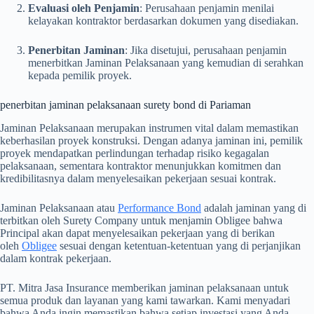
Evaluasi oleh Penjamin
:
Perusahaan penjamin menilai
kelayakan kontraktor berdasarkan dokumen yang disediakan.
Penerbitan Jaminan
:
Jika disetujui, perusahaan penjamin
menerbitkan Jaminan Pelaksanaan yang kemudian di serahkan
kepada pemilik proyek.
penerbitan jaminan pelaksanaan surety bond di Pariaman
Jaminan Pelaksanaan merupakan instrumen vital dalam memastikan
keberhasilan proyek konstruksi.
Dengan adanya jaminan ini, pemilik
proyek mendapatkan perlindungan terhadap risiko kegagalan
pelaksanaan, sementara kontraktor menunjukkan komitmen dan
kredibilitasnya dalam menyelesaikan pekerjaan sesuai kontrak.
Jaminan Pelaksanaan atau
Performance Bond
adalah jaminan yang di
terbitkan oleh Surety Company untuk menjamin Obligee bahwa
Principal akan dapat menyelesaikan pekerjaan yang di berikan
oleh
Obligee
sesuai dengan ketentuan-ketentuan yang di perjanjikan
dalam kontrak pekerjaan.
PT. Mitra Jasa Insurance memberikan jaminan pelaksanaan untuk
semua produk dan layanan yang kami tawarkan. Kami menyadari
bahwa Anda ingin memastikan bahwa setiap investasi yang Anda