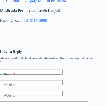
Panduan Lengkap Jaminan Pelaksanaan
Masih ada Pertanyaan Lebih Lanjut?
Hubungi Kami:
081311768998
Leave a Reply
Alamat email Anda tidak akan dipublikasikan.
Ruas yang wajib ditandai
*
Name
*
Email
*
Website