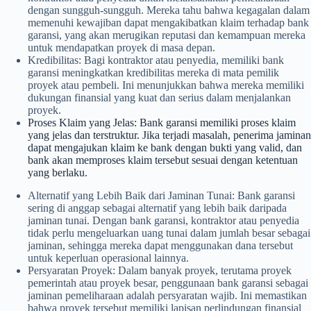
dengan sungguh-sungguh. Mereka tahu bahwa kegagalan dalam
memenuhi kewajiban dapat mengakibatkan klaim terhadap bank
garansi, yang akan merugikan reputasi dan kemampuan mereka
untuk mendapatkan proyek di masa depan.
Kredibilitas: Bagi kontraktor atau penyedia, memiliki bank
garansi meningkatkan kredibilitas mereka di mata pemilik
proyek atau pembeli. Ini menunjukkan bahwa mereka memiliki
dukungan finansial yang kuat dan serius dalam menjalankan
proyek.
Proses Klaim yang Jelas: Bank garansi memiliki proses klaim
yang jelas dan terstruktur. Jika terjadi masalah, penerima jaminan
dapat mengajukan klaim ke bank dengan bukti yang valid, dan
bank akan memproses klaim tersebut sesuai dengan ketentuan
yang berlaku.
Alternatif yang Lebih Baik dari Jaminan Tunai: Bank garansi
sering di anggap sebagai alternatif yang lebih baik daripada
jaminan tunai. Dengan bank garansi, kontraktor atau penyedia
tidak perlu mengeluarkan uang tunai dalam jumlah besar sebagai
jaminan, sehingga mereka dapat menggunakan dana tersebut
untuk keperluan operasional lainnya.
Persyaratan Proyek: Dalam banyak proyek, terutama proyek
pemerintah atau proyek besar, penggunaan bank garansi sebagai
jaminan pemeliharaan adalah persyaratan wajib. Ini memastikan
bahwa proyek tersebut memiliki lapisan perlindungan finansial