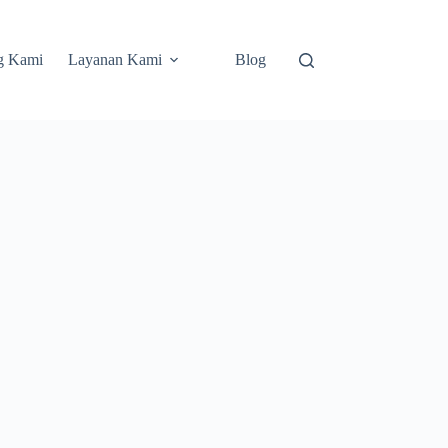
g Kami
Layanan Kami
Blog