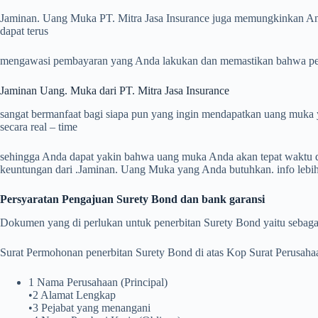
Jaminan. Uang Muka PT. Mitra Jasa Insurance juga memungkinkan And
dapat terus
mengawasi pembayaran yang Anda lakukan dan memastikan bahwa peny
Jaminan Uang. Muka dari PT. Mitra Jasa Insurance
sangat bermanfaat bagi siapa pun yang ingin mendapatkan uang muk
secara real – time
sehingga Anda dapat yakin bahwa uang muka Anda akan tepat waktu dan
keuntungan dari .Jaminan. Uang Muka yang Anda butuhkan. info lebih l
Persyaratan Pengajuan Surety Bond dan bank garansi
Dokumen yang di perlukan untuk penerbitan Surety Bond yaitu sebagai
Surat Permohonan penerbitan Surety Bond di atas Kop Surat Perusahaa
1 Nama Perusahaan (Principal)
•2 Alamat Lengkap
•3 Pejabat yang menangani