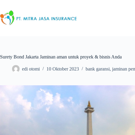
Skip
to
content
Surety Bond Jakarta Jaminan aman untuk proyek & bisnis Anda
edi otomi
10 Oktober 2023
bank garansi
,
jaminan pe