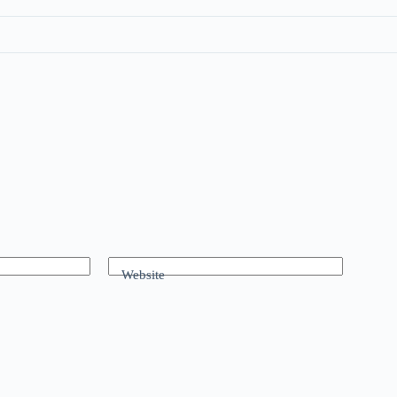
Website