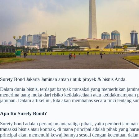
Surety Bond Jakarta Jaminan aman untuk proyek & bisnis Anda
Dalam dunia bisnis, terdapat banyak transaksi yang memerlukan jamin
menerima uang muka dari risiko ketidaksetiaan atau ketidakmampuan 
jaminan. Dalam artikel ini, kita akan membahas secara rinci tentang s
Apa Itu Surety Bond?
Surety bond adalah perjanjian antara tiga pihak, yaitu pemberi jamin
transaksi bisnis atau kontrak, di mana principal adalah pihak yang 
principal akan memenuhi kewajibannya sesuai dengan ketentuan dalam