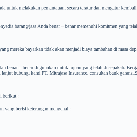
a untuk melakukan pemantauan, secara teratur dan mengatur kembali 
edia barang/jasa Anda benar – benar memenuhi komitmen yang telah 
a yang mereka bayarkan tidak akan menjadi biaya tambahan di masa 
 benar – benar di gunakan untuk tujuan yang telah di sepakati. Berga
anjut hubungi kami PT. Mitrajasa Insurance. consultan bank garansi.
 berikut :
n yang berisi keterangan mengenai :