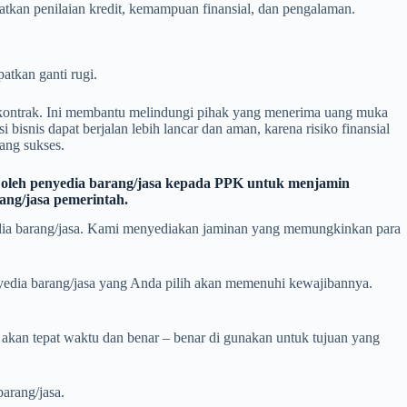
atkan penilaian kredit, kemampuan finansial, dan pengalaman.
atkan ganti rugi.
n kontrak. Ini membantu melindungi pihak yang menerima uang muka
bisnis dapat berjalan lebih lancar dan aman, karena risiko finansial
ang sukses.
kan oleh penyedia barang/jasa kepada PPK untuk menjamin
ng/jasa pemerintah.
dia barang/jasa. Kami menyediakan jaminan yang memungkinkan para
yedia barang/jasa yang Anda pilih akan memenuhi kewajibannya.
kan tepat waktu dan benar – benar di gunakan untuk tujuan yang
barang/jasa.