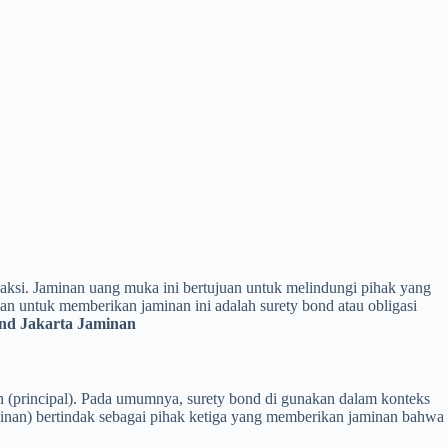
aksi. Jaminan uang muka ini bertujuan untuk melindungi pihak yang
n untuk memberikan jaminan ini adalah surety bond atau obligasi
nd Jakarta Jaminan
nan (principal). Pada umumnya, surety bond di gunakan dalam konteks
aminan) bertindak sebagai pihak ketiga yang memberikan jaminan bahwa