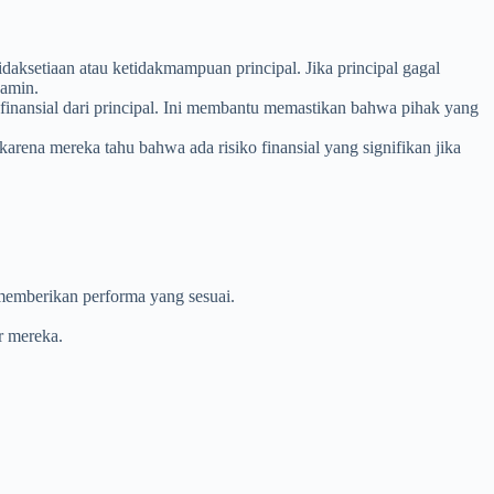
idaksetiaan atau ketidakmampuan principal. Jika principal gagal
jamin.
finansial dari principal. Ini membantu memastikan bahwa pihak yang
rena mereka tahu bahwa ada risiko finansial yang signifikan jika
memberikan performa yang sesuai.
r mereka.