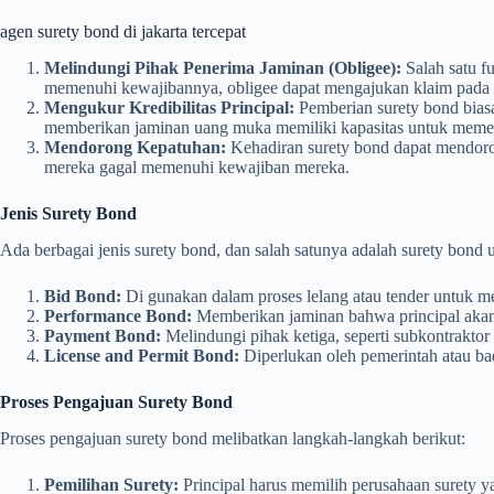
agen surety bond di jakarta tercepat
Melindungi Pihak Penerima Jaminan (Obligee):
Salah satu fu
memenuhi kewajibannya, obligee dapat mengajukan klaim pada su
Mengukur Kredibilitas Principal:
Pemberian surety bond biasa
memberikan jaminan uang muka memiliki kapasitas untuk meme
Mendorong Kepatuhan:
Kehadiran surety bond dapat mendoron
mereka gagal memenuhi kewajiban mereka.
Jenis Surety Bond
Ada berbagai jenis surety bond, dan salah satunya adalah surety bond 
Bid Bond:
Di gunakan dalam proses lelang atau tender untuk 
Performance Bond:
Memberikan jaminan bahwa principal akan 
Payment Bond:
Melindungi pihak ketiga, seperti subkontrakto
License and Permit Bond:
Diperlukan oleh pemerintah atau bada
Proses Pengajuan Surety Bond
Proses pengajuan surety bond melibatkan langkah-langkah berikut:
Pemilihan Surety:
Principal harus memilih perusahaan surety y