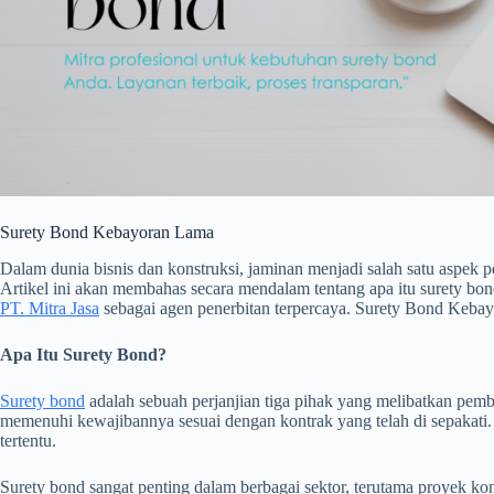
Surety Bond Kebayoran Lama
Dalam dunia bisnis dan konstruksi, jaminan menjadi salah satu aspek 
Artikel ini akan membahas secara mendalam tentang apa itu surety bond
PT. Mitra Jasa
sebagai agen penerbitan terpercaya. Surety Bond Keba
Apa Itu Surety Bond?
Surety bond
adalah sebuah perjanjian tiga pihak yang melibatkan pembe
memenuhi kewajibannya sesuai dengan kontrak yang telah di sepakati
tertentu.
Surety bond sangat penting dalam berbagai sektor, terutama proyek ko