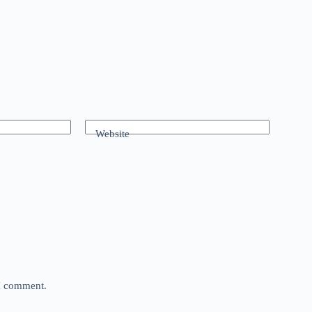
Website
 I comment.