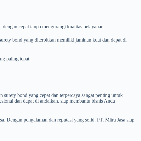
an dengan cepat tanpa mengurangi kualitas pelayanan.
urety bond yang diterbitkan memiliki jaminan kuat dan dapat di
g paling tepat.
n surety bond yang cepat dan terpercaya sangat penting untuk
esional dan dapat di andalkan, siap membantu bisnis Anda
a. Dengan pengalaman dan reputasi yang solid, PT. Mitra Jasa siap