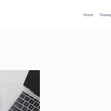
Home
Tentan