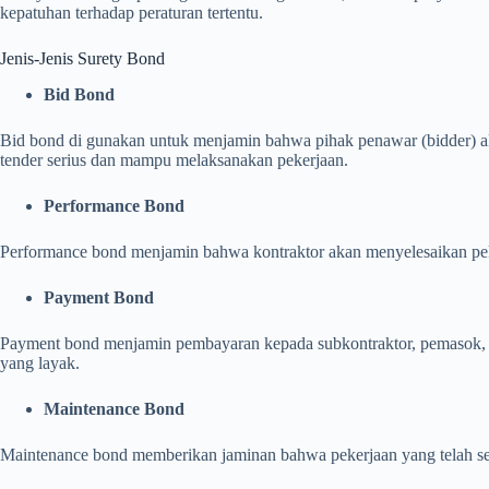
kepatuhan terhadap peraturan tertentu.
Jenis-Jenis Surety Bond
Bid Bond
Bid bond di gunakan untuk menjamin bahwa pihak penawar (bidder) 
tender serius dan mampu melaksanakan pekerjaan.
Performance Bond
Performance bond menjamin bahwa kontraktor akan menyelesaikan peker
Payment Bond
Payment bond menjamin pembayaran kepada subkontraktor, pemasok, at
yang layak.
Maintenance Bond
Maintenance bond memberikan jaminan bahwa pekerjaan yang telah selesa