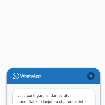
Jasa bank garansi dan surety
bond,silahkan lanjut ke chat untuk info