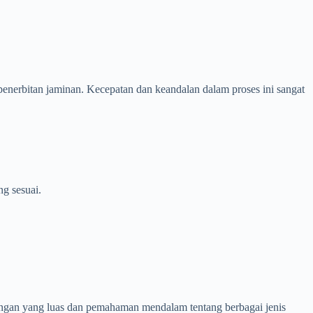
penerbitan jaminan. Kecepatan dan keandalan dalam proses ini sangat
g sesuai.
ingan yang luas dan pemahaman mendalam tentang berbagai jenis